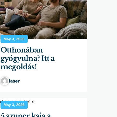
May 3, 2026
Otthonában
gyógyulna? Itt a
megoldás!
laser
May 3, 2026
5 szuper kaja a