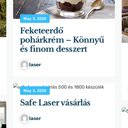
May 3, 2026
Feketeerdő
pohárkrém – Könnyű
és finom desszert
laser
May 3, 2026
Safe Laser vásárlás
laser